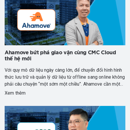
Ahamove bứt phá giao vận cùng CMC Cloud
thế hệ mới
Với quy mô dữ liệu ngày càng lớn, để chuyển đổi hình hình
thức lưu trữ và quản lý dữ liệu từ offline sang online không
phải câu chuyện “một sớm một chiều”. Ahamove cần một
hạ tầng có tính ổn định cao, có khả năng đảm bảo truy
Xem thêm
xuất dữ liệu nhanh chóng. Sau thời gian nghiên cứu đánh
giá kỹ lưỡng, Ahamove đã lựa chọn giải pháp điện toán
đám mây “Make in Vietnam” của CMC Telecom - CMC
Cloud để triển khai cho hạ tầng mới của mình.