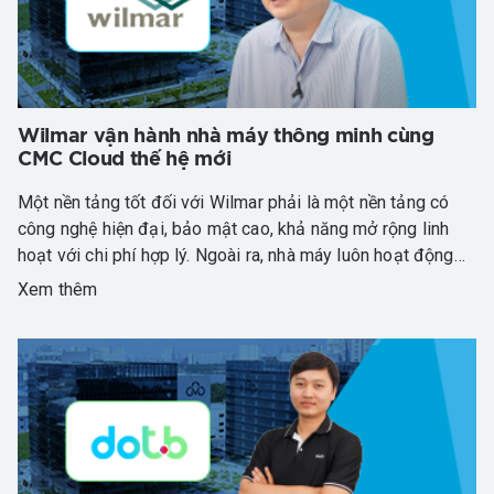
Wilmar vận hành nhà máy thông minh cùng
CMC Cloud thế hệ mới
Một nền tảng tốt đối với Wilmar phải là một nền tảng có
công nghệ hiện đại, bảo mật cao, khả năng mở rộng linh
hoạt với chi phí hợp lý. Ngoài ra, nhà máy luôn hoạt động
24/7, sự cố có thể xảy ra bất chợt vào giữa đêm, Wimar
Xem thêm
cần đội kỹ thuật phản hồi ngay lập tức để phục hồi hoạt
động sản xuất, giảm thiểu tối đa thời gian chết của hệ
thống. CMC Cloud đã đáp ứng được toàn bộ những yêu
cầu này của Wilmar.