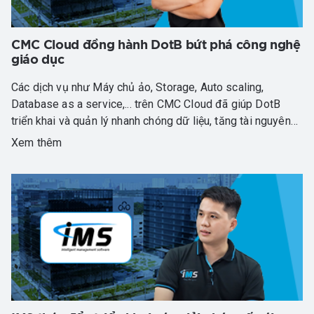
CMC Cloud đồng hành DotB bứt phá công nghệ
giáo dục
Các dịch vụ như Máy chủ ảo, Storage, Auto scaling,
Database as a service,... trên CMC Cloud đã giúp DotB
triển khai và quản lý nhanh chóng dữ liệu, tăng tài nguyên
khi có nhu cầu, đồng thời giảm thiểu chi phí không cần
Xem thêm
thiết. Cụ thể, CMC Cloud đã giúp tối ưu hóa tài nguyên, tiết
kiệm gần 70% chi phí và đảm bảo việc cung cấp các dịch
vụ CRM, EMS của DotB luôn ổn định.