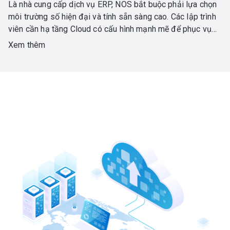
Là nhà cung cấp dịch vụ ERP, NOS bắt buộc phải lựa chọn
môi trường số hiện đại và tính sẵn sàng cao. Các lập trình
viên cần hạ tầng Cloud có cấu hình mạnh mẽ để phục vụ
các hoạt động lập trình, chạy thử phần mềm trên các hệ
Xem thêm
điều hành, lưu trữ các công cụ lập trình. CMC Cloud phiên
bản mới có nhiều nâng cấp đã đáp ứng yêu cầu này của
NOS.