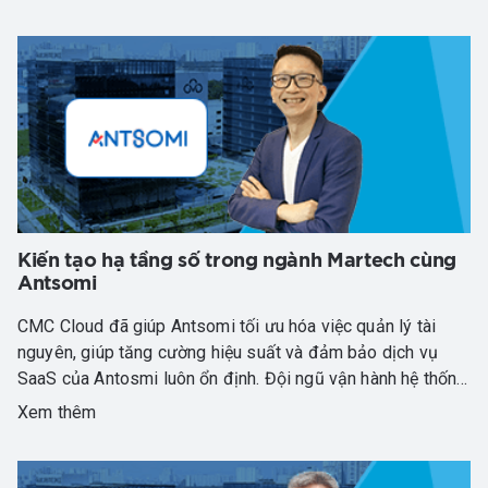
Kiến tạo hạ tầng số trong ngành Martech cùng
Antsomi
CMC Cloud đã giúp Antsomi tối ưu hóa việc quản lý tài
nguyên, giúp tăng cường hiệu suất và đảm bảo dịch vụ
SaaS của Antosmi luôn ổn định. Đội ngũ vận hành hệ thống
Antsomi cũng đã nhận thấy khả năng mở rộng linh hoạt
Xem thêm
trên máy chủ ảo CMC Cloud, cho phép antsomi tăng cường
tài nguyên khi có nhu cầu, đồng thời giảm thiểu chi phí
không cần thiết.