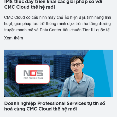
IMS thúc đẩy triển khai các giải pháp số với
CMC Cloud thế hệ mới
CMC Cloud có cấu hình máy chủ ảo hiện đại, tính năng linh
hoạt, giải pháp lưu trữ thông minh dựa trên hạ tầng đường
truyền mạnh mẽ và Data Center tiêu chuẩn Tier III quốc tế
đã hoàn toàn đáp ứng những tiêu chí của IMS, giúp IMS tối
Xem thêm
ưu hóa việc quản lý tài nguyên, tối ưu chi phí vận hành tới
30% và đảm bảo dịch vụ của IMS luôn ổn định.
Doanh nghiệp Professional Services tự tin số
hoá cùng CMC Cloud thế hệ mới