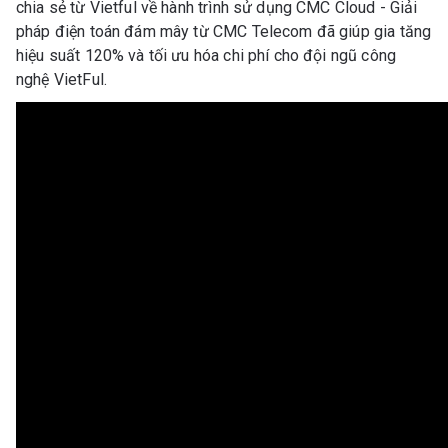
chia sẻ từ Vietful về hành trình sử dụng CMC Cloud - Giải
pháp điện toán đám mây từ CMC Telecom đã giúp gia tăng
hiệu suất 120% và tối ưu hóa chi phí cho đội ngũ công
nghệ VietFul.