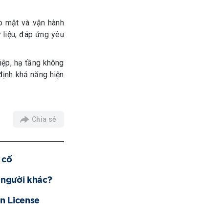
ảo mật và vận hành
 liệu, đáp ứng yêu
iệp, hạ tầng không
định khả năng hiện
Chia sẻ
 cố
 người khác?
n License