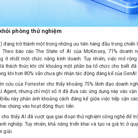
 khỏi phòng thử nghiệm
AI) đang trở thành một trong những ưu tiên hàng đầu trong chiến
. Theo báo cáo The State of AI của McKinsey, 71% doanh 
ng ít nhất một chức năng kinh doanh. Tuy nhiên, việc mở rộn
là thách thức khi chỉ khoảng một phần ba tổ chức cho biết đã
trong khi hơn 80% vẫn chưa ghi nhận tác động đáng kể của GenA
iên cứu của Forrester cho thấy khoảng 75% lãnh đạo doanh nghi
I Agent, nhưng chỉ một số ít đã đưa các ứng dụng này vào vận 
Điều này phản ánh khoảng cách đáng kể giữa việc tiếp cận cá
khai chúng vào hoạt động thực tiễn.
 cho thấy AI đã vượt qua giai đoạn thử nghiệm công nghệ để trở
nh nghiệp. Tuy nhiên, khả năng triển khai và tạo ra giá trị ở qu
i giải.