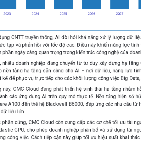
ụng CNTT truyền thống, AI đòi hỏi khả năng xử lý lượng dữ liệu
hức tạp và phản hồi với tốc độ cao. Điều này khiến năng lực tính
h phần ngày càng quan trọng trong kiến trúc công nghệ của doan
, nhiều doanh nghiệp đang chuyển từ tư duy xây dựng hạ tầng
c nền tảng hạ tầng sẵn sàng cho AI – nơi dữ liệu, năng lực tí
 kế để phục vụ trực tiếp cho các khối lượng công việc Big Data,
này, CMC Cloud đang phát triển hệ sinh thái hạ tầng nhằm h
 hành các ứng dụng AI trên quy mô thực tế. Nền tảng hiện sở 
e A100 đến thế hệ Blackwell B6000, đáp ứng các nhu cầu từ h
dữ liệu lớn.
c phần cứng, CMC Cloud còn cung cấp các cơ chế tối ưu tài n
Elastic GPU, cho phép doanh nghiệp phân bổ và sử dụng tài ng
ng công việc. Cách tiếp cận này giúp tối ưu hiệu suất khai thác