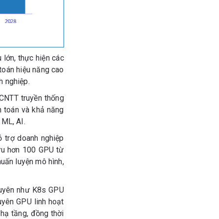
 lớn, thực hiện các
 toán hiệu năng cao
h nghiệp.
 CNTT truyền thống
nh toán và khả năng
 ML, AI.
ỗ trợ doanh nghiệp
hữu hơn 100 GPU từ
uấn luyện mô hình,
guyên như K8s GPU
uyên GPU linh hoạt
 hạ tầng, đồng thời