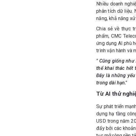
Nhiều doanh nghiệ
phân tích dữ liệu.
năng, khả năng xử
Chia sẻ về thực t
phẩm, CMC Teleco
ứng dụng AI phù h
trình vận hành và 
" Cũng giống như 
thể khai thác hết
Đây là những yếu 
trong dài hạn."
Từ AI thử nghi
Sự phát triển mạn
dựng hạ tầng công
USD trong năm 202
đẩy bởi các khoản 
tục mở rộng nền tả