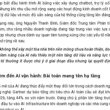
p bắt đầu hành trình AI bằng việc xây dựng chatbot, trợ lý s
 Nhưng khi nhu cầu mở rộng sang các hoạt động kinh doanh cốt l
 lý dữ liệu và mức độ sẵn sàng của hệ thống cũng tăng lên đáng
rạng này, ông Nguyễn Thanh Bình, Giám đốc Trung tâm Phân t
m, cho rằng nhiều doanh nghiệp đang tập trung vào việc lựa 
ợp nhưng chưa dành sự quan tâm tương xứng cho các yếu tố nề
mở rộng về sau.
không thể xây một tòa nhà trên nền móng chưa hoàn thiện, d
 tiềm năng của AI nếu thiếu một nền tảng dữ liệu và năng lực 
tố thường ít được chú ý ở giai đoạn đầu nhưng lại quyết đị
ệm đến AI vận hành: Bài toán mang tên hạ tầng
h mẽ của AI đang thúc đẩy một thay đổi lớn trong cách doanh ng
 nghệ. Gartner dự báo tổng chi tiêu cho AI toàn cầu sẽ đạt kh
6, tăng 44% so với năm trước. Đáng chú ý, phần lớn tăng tr
đầu tư vào AI Infrastructure khi doanh nghiệp và các nhà cung
ng phục vụ AI.