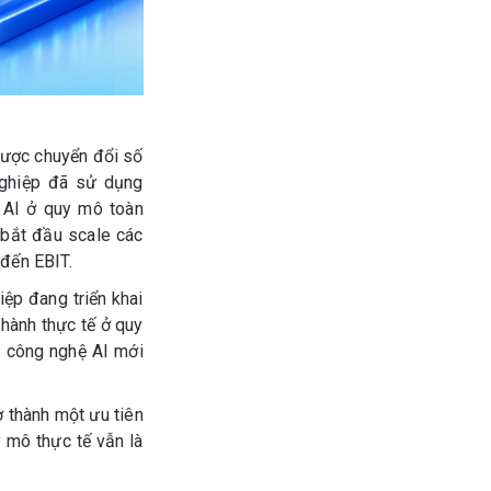
 lược chuyển đổi số
nghiệp đã sử dụng
g AI ở quy mô toàn
 bắt đầu scale các
I đến EBIT.
ệp đang triển khai
hành thực tế ở quy
c công nghệ AI mới
 thành một ưu tiên
y mô thực tế vẫn là