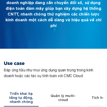
doanh nghiệp đang cần chuyển đổi số, sử dụng
điện toán đám mây giúp bạn xây dựng hệ thống
CNTT, nhanh chóng thử nghiệm các chiến lược
kinh doanh một cách dễ dàng và hiệu quả về chi
phí
Use case
Đáp ứng hầu như mọi ứng dụng quan trọng trong kinh
doanh hoặc các tác vụ tính toán với CMC Cloud
Triển khai hạ
Quản lý multi-
tầng tự động,
Tích hợp
cloud
nhanh chóng