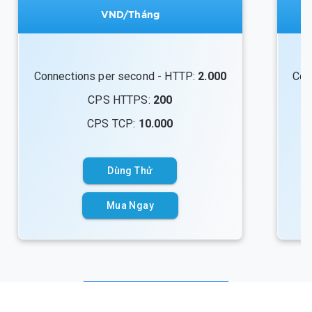
VND/Tháng
Connections per second - HTTP:
8.000
CPS HTTPS:
800
CPS TCP:
40.000
Dùng Thử
Mua Ngay