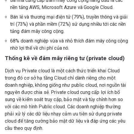
Ba nhà cung cấp đám mây công cộng hàng đầu là các
nền tảng AWS, Microsoft Azure và Google Cloud.
Bán lẻ và thương mại điện tử (79%), truyền thông và giải
trí (73%) và phần mềm (72%) sử dụng nhiều tới các nền
tảng đám mây công cộng.
68% doanh nghiệp vừa và nhỏ thích đám mây công cộng
nhờ lợi thế về chi phí của nó.
Thống kê về đám mây riêng tư (private cloud)
Dịch vụ Private cloud là một cách thức triển khai Cloud
trong đó cơ sở hạ tầng Cloud chỉ dành riêng cho một
doanh nghiệp, không giống như public cloud, nơi nguồn tài
nguyên được chia sẻ. Private cloud cung cấp lợi ích bổ
sung về kiểm soát truy cập, bảo mật và tùy chỉnh hơn so
với các mô hình Public cloud. Các doanh nghiệp thường
phải xử lý các dữ liệu nhạy cảm ưu tiên sử dụng private
cloud để tăng cường bảo mật dữ liệu và đáp ứng các yêu
cầu theo quy định.