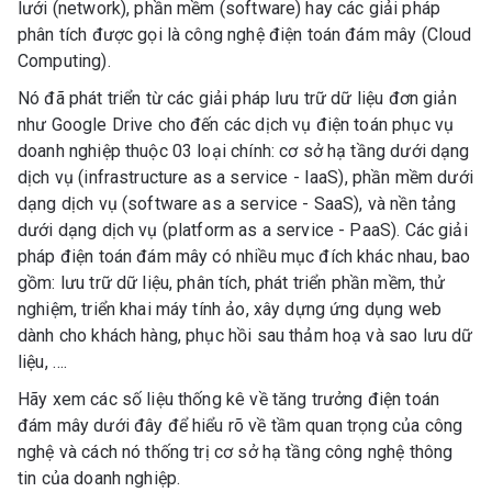
lưới (network), phần mềm (software) hay các giải pháp
phân tích được gọi là công nghệ điện toán đám mây (Cloud
Computing).
Nó đã phát triển từ các giải pháp lưu trữ dữ liệu đơn giản
như Google Drive cho đến các dịch vụ điện toán phục vụ
doanh nghiệp thuộc 03 loại chính: cơ sở hạ tầng dưới dạng
dịch vụ (infrastructure as a service - IaaS), phần mềm dưới
dạng dịch vụ (software as a service - SaaS), và nền tảng
dưới dạng dịch vụ (platform as a service - PaaS). Các giải
pháp điện toán đám mây có nhiều mục đích khác nhau, bao
gồm: lưu trữ dữ liệu, phân tích, phát triển phần mềm, thử
nghiệm, triển khai máy tính ảo, xây dựng ứng dụng web
dành cho khách hàng, phục hồi sau thảm hoạ và sao lưu dữ
liệu, ….
Hãy xem các số liệu thống kê về tăng trưởng điện toán
đám mây dưới đây để hiểu rõ về tầm quan trọng của công
nghệ và cách nó thống trị cơ sở hạ tầng công nghệ thông
tin của doanh nghiệp.