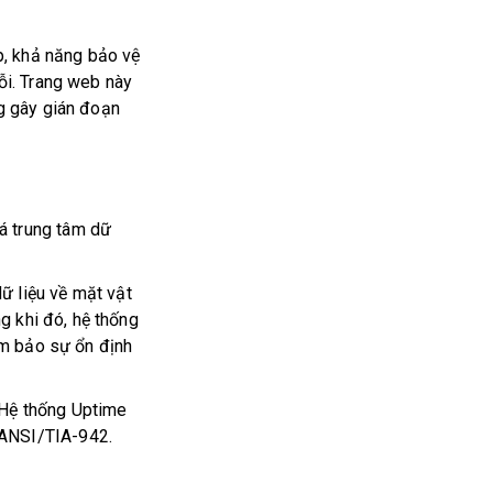
p, khả năng bảo vệ
 lỗi. Trang web này
ng gây gián đoạn
á trung tâm dữ
ữ liệu về mặt vật
g khi đó, hệ thống
đảm bảo sự ổn định
 Hệ thống Uptime
ư ANSI/TIA-942.