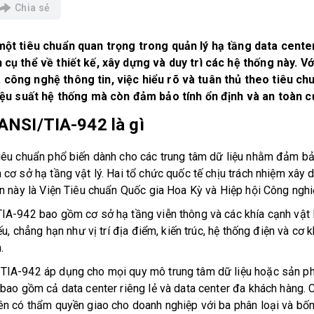
Chia sẻ
một tiêu chuẩn quan trọng trong quản lý hạ tầng data center
cụ thể về thiết kế, xây dựng và duy trì các hệ thống này. Vớ
công nghệ thông tin, việc hiểu rõ và tuân thủ theo tiêu ch
iệu suất hệ thống mà còn đảm bảo tính ổn định và an toàn củ
ANSI/TIA-942 là gì
iêu chuẩn phổ biến dành cho các trung tâm dữ liệu nhằm đảm bả
ơ sở hạ tầng vật lý. Hai tổ chức quốc tế chịu trách nhiệm xây dư
n này là Viện Tiêu chuẩn Quốc gia Hoa Kỳ và Hiệp hội Công nghi
IA-942 bao gồm cơ sở hạ tầng viễn thông và các khía cạnh vật l
ếu, chẳng hạn như vị trí địa điểm, kiến trúc, hệ thống điện và cơ 
.
IA-942 áp dụng cho mọi quy mô trung tâm dữ liệu hoặc sản p
bao gồm cả data center riêng lẻ và data center đa khách hàng. C
ên có thẩm quyền giao cho doanh nghiệp với ba phân loại và bố