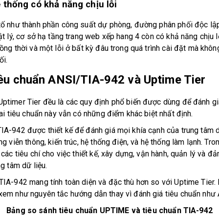
 thống có khả năng chịu lỗi
tố như thành phần công suất dự phòng, đường phân phối độc lậ
vật lý, cơ sở hạ tầng trang web xếp hang 4 còn có khả năng chịu
ng thời và một lỗi ở bất kỳ đâu trong quá trình cài đặt mà khô
ối.
iêu chuẩn ANSI/TIA-942 và Uptime Tier
imer Tier đều là các quy định phổ biến được dùng để đánh gi
hai tiêu chuẩn này vẫn có những điểm khác biệt nhất định.
IA-942 được thiết kế để đánh giá mọi khía cạnh của trung tâm d
g viễn thông, kiến trúc, hệ thống điện, và hệ thống làm lạnh. Tron
 các tiêu chí cho việc thiết kế, xây dựng, vận hành, quản lý và 
 tâm dữ liệu.
IA-942 mang tính toàn diện và đặc thù hơn so với Uptime Tier.
xem như nguyên tắc hướng dẫn thay vì đánh giá tiêu chuẩn nh
Bảng so sánh tiêu chuẩn UPTIME và tiêu chuẩn TIA-942