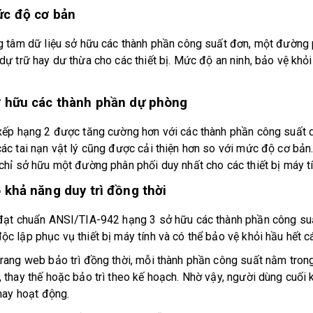
́c độ cơ bản
rung tâm dữ liệu sở hữu các thành phần công suất đơn, một đườn
̣ trữ hay dư thừa cho các thiết bị. Mức độ an ninh, bảo vệ khỏi c
̉ hữu các thành phần dự phòng
xếp hạng 2 được tăng cường hơn với các thành phần công suất d
ác tai nạn vật lý cũng được cải thiện hơn so với mức độ cơ bản
hỉ sở hữu một đường phân phối duy nhất cho các thiết bị máy ti
́ khả năng duy trì đồng thời
 đạt chuẩn ANSI/TIA-942 hạng 3 sở hữu các thành phần công suâ
 lập phục vụ thiết bị máy tính và có thể bảo vệ khỏi hầu hết cá
 trang web bảo trì đồng thời, mỗi thành phần công suất nằm tr
thay thế hoặc bảo trì theo kế hoạch. Nhờ vậy, người dùng cuối k
 hay hoạt động.