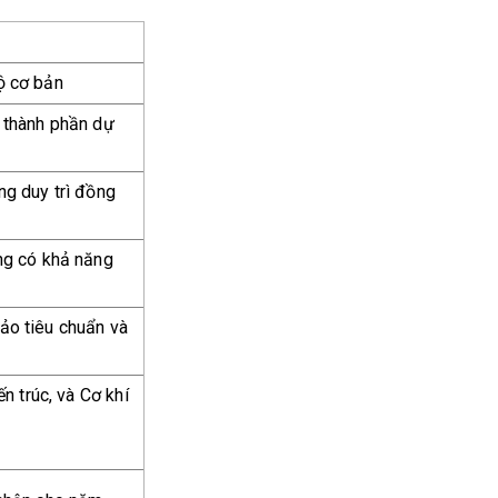
2
̣ cơ bản
thành phần dự
ng duy trì đồng
ng có khả năng
o tiêu chuẩn và
ến trúc, và Cơ khí