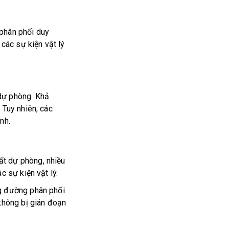
g phân phối duy
ác sự kiện vật lý
ự phòng. Khả
. Tuy nhiên, các
́nh.
́t dự phòng, nhiều
c sự kiện vật lý.
ong đường phân phối
hông bị gián đoạn