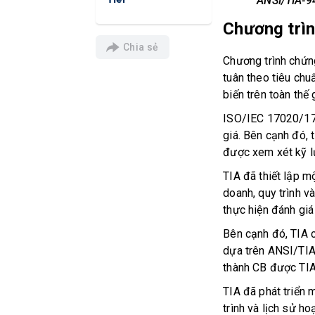
ANSI/TIA-942
Tier
Chương trìn
Chia sẻ
Chương trình chứng
tuân theo tiêu chuâ
biến trên toàn thế g
ISO/IEC 17020/17021 
giá. Bên cạnh đó, 
được xem xét kỹ l
TIA đã thiết lập 
doanh, quy trình và
thực hiện đánh gi
Bên cạnh đó, TIA cu
dựa trên ANSI/TI
thành CB được TIA
TIA đã phát triển 
trình và lịch sử 