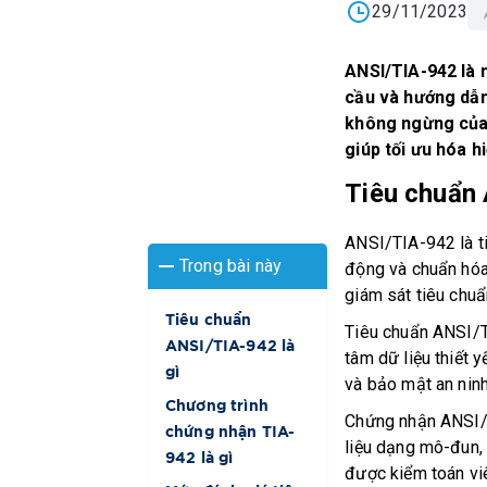
29/11/2023
ANSI/TIA-942 là 
cầu và hướng dẫn 
không ngừng của 
giúp tối ưu hóa h
Tiêu chuẩn 
ANSI/TIA-942 là t
Trong bài này
động và chuẩn hóa c
giám sát tiêu chuẩ
Tiêu chuẩn
Tiêu chuẩn ANSI/T
ANSI/TIA-942 là
tâm dữ liệu thiết y
gì
và bảo mật an ninh
Chương trình
Chứng nhận ANSI/T
chứng nhận TIA-
liệu dạng mô-đun, 
942 là gì
được kiểm toán vi