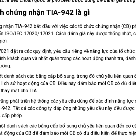
 là tiêu chuẩn quốc tế phổ biến được dùng để đánh giá trung 
h chứng nhận TIA-942 là gì
 nhận TIA-942 bắt đầu với việc các tổ chức chứng nhận (CB) ph
̉n ISO/IEC 17020/17021. Cách đánh giá này được thống nhất, ch
iới.
đặt ra các quy định, yêu cầu riêng về năng lực của tổ chức t
tính khách quan và nhất quán trong các hoạt động thanh tra, đánh g
ưỡng.
một danh sách các bằng cấp bổ sung, trong đó chủ yếu liên quan 
 lịch sử hoạt động của CB. Điều này đảm bảo mỗi CB có đủ điề
á thay mặt cho TIA.
̃ng phát triển hệ thống các yêu cầu dùng để xác định năng lực 
A-942. Tất cả các công ty đáp ứng những yêu cầu này đều được 
 cấp phép.
một danh sách các bằng cấp bổ sung chủ yếu liên quan đến cơ c
hoạt động của CB để đảm bảo mỗi CB có đủ điều kiện để thực hiệ