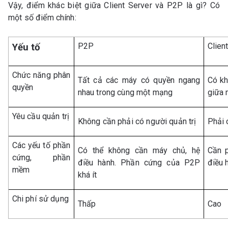
Vậy, điểm khác biệt giữa Client Server và P2P là gì? Có
một số điểm chính:
P2P
Clien
Yếu tố
Chức năng phân
Tất cả các máy có quyền ngang
Có khá
quyền
nhau trong cùng một mạng
giữa 
Yêu cầu quản trị
Không cần phải có người quản trị
Phải 
Các yếu tố phần
Có thể không cần máy chủ, hệ
Cần p
cứng, phần
điều hành. Phần cứng của P2P
điều 
mềm
khá ít
Chi phí sử dụng
Thấp
Cao