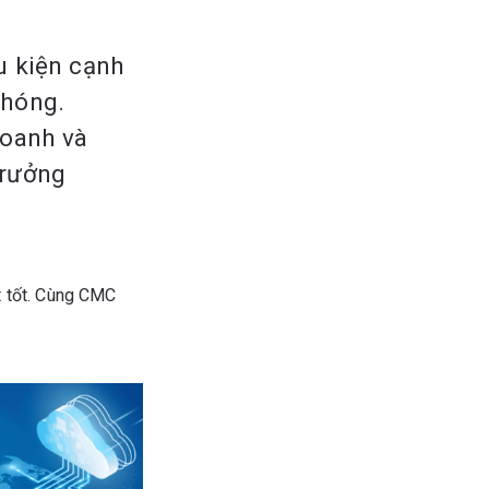
u kiện cạnh
chóng.
doanh và
trưởng
t tốt. Cùng CMC