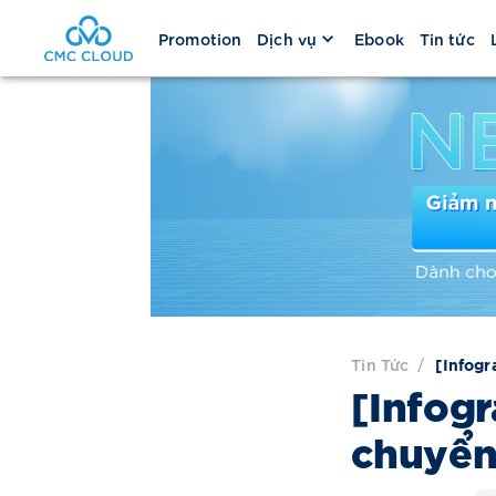
Promotion
Dịch vụ
Ebook
Tin tức
Tin Tức
/
[Infogr
[Infogr
chuyển