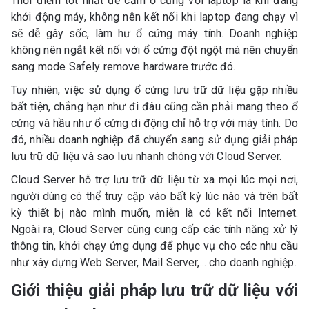
Thời điểm tốt nhất để cắm ổ cứng với laptop là khi đang
khởi động máy, không nên kết nối khi laptop đang chạy vì
sẽ dễ gây sốc, làm hư ổ cứng máy tính. Doanh nghiệp
không nên ngắt kết nối với ổ cứng đột ngột mà nên chuyển
sang mode Safely remove hardware trước đó.
Tuy nhiên, việc sử dụng ổ cứng lưu trữ dữ liệu gặp nhiều
bất tiện, chẳng hạn như đi đâu cũng cần phải mang theo ổ
cứng và hầu như ổ cứng di động chỉ hỗ trợ với máy tính. Do
đó, nhiều doanh nghiệp đã chuyển sang sử dụng giải pháp
lưu trữ dữ liệu và sao lưu nhanh chóng với Cloud Server.
Cloud Server hỗ trợ lưu trữ dữ liệu từ xa mọi lúc mọi nơi,
người dùng có thể truy cập vào bất kỳ lúc nào và trên bất
kỳ thiết bị nào mình muốn, miễn là có kết nối Internet.
Ngoài ra, Cloud Server cũng cung cấp các tính năng xử lý
thông tin, khởi chạy ứng dụng để phục vụ cho các nhu cầu
như xây dựng Web Server, Mail Server,... cho doanh nghiệp.
Giới thiệu giải pháp lưu trữ dữ liệu với