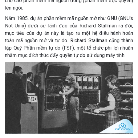
chỗ cho phần mềm mã nguồn đóng (phần mềm độc quyền)
lên ngôi.
Năm 1985, dự án phần mềm mã nguồn mở như GNU (GNU's
Not Unix) dưới sự lãnh đạo của Richard Stallman ra đời,
mục tiêu của dự án này là tạo ra một hệ điều hành hoàn
toàn mã nguồn mở và tự do. Richard Stallman cũng thành
lập Quỹ Phần mềm tự do (FSF), một tổ chức phi lợi nhuận
nhằm mục đích thúc đẩy quyền tự do sử dụng máy tính.