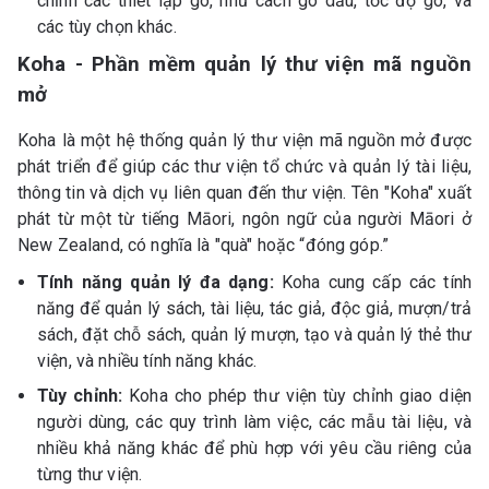
chỉnh các thiết lập gõ, như cách gõ dấu, tốc độ gõ, và
các tùy chọn khác.
Koha - Phần mềm quản lý thư viện mã nguồn
mở
Koha là một hệ thống quản lý thư viện mã nguồn mở được
phát triển để giúp các thư viện tổ chức và quản lý tài liệu,
thông tin và dịch vụ liên quan đến thư viện. Tên "Koha" xuất
phát từ một từ tiếng Māori, ngôn ngữ của người Māori ở
New Zealand, có nghĩa là "quà" hoặc “đóng góp.”
Tính năng quản lý đa dạng:
Koha cung cấp các tính
năng để quản lý sách, tài liệu, tác giả, độc giả, mượn/trả
sách, đặt chỗ sách, quản lý mượn, tạo và quản lý thẻ thư
viện, và nhiều tính năng khác.
Tùy chỉnh:
Koha cho phép thư viện tùy chỉnh giao diện
người dùng, các quy trình làm việc, các mẫu tài liệu, và
nhiều khả năng khác để phù hợp với yêu cầu riêng của
từng thư viện.