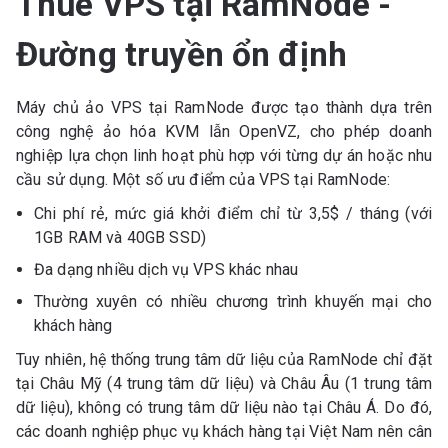
Thuê VPS tại RamNode -
Đường truyền ổn định
Máy chủ ảo VPS tại RamNode được tạo thành dựa trên
công nghệ ảo hóa KVM lẫn OpenVZ, cho phép doanh
nghiệp lựa chọn linh hoạt phù hợp với từng dự án hoặc nhu
cầu sử dụng. Một số ưu điểm của VPS tại RamNode:
Chi phí rẻ, mức giá khởi điểm chỉ từ 3,5$ / tháng (với
1GB RAM và 40GB SSD)
Đa dạng nhiều dịch vụ VPS khác nhau
Thường xuyên có nhiều chương trình khuyến mại cho
khách hàng
Tuy nhiên, hệ thống trung tâm dữ liệu của RamNode chỉ đặt
tại Châu Mỹ (4 trung tâm dữ liệu) và Châu Âu (1 trung tâm
dữ liệu), không có trung tâm dữ liệu nào tại Châu Á. Do đó,
các doanh nghiệp phục vụ khách hàng tại Việt Nam nên cân