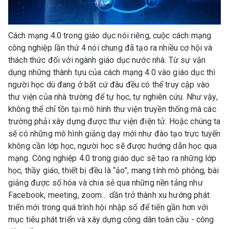
Cách mạng 4.0 trong giáo dục nói riêng, cuộc cách mạng
công nghiệp lần thứ 4 nói chung đã tạo ra nhiều cơ hội và
thách thức đối với ngành giáo dục nước nhà. Từ sự vận
dụng những thành tựu của cách mạng 4.0 vào giáo dục thì
người học dù đang ở bất cứ đâu đều có thể truy cập vào
thư viện của nhà trường để tự học, tự nghiên cứu. Như vậy,
không thể chỉ tồn tại mô hình thư viện truyền thống mà các
trường phải xây dựng được thư viện điện tử. Hoặc chúng ta
sẽ có những mô hình giảng dạy mới như đào tạo trực tuyến
không cần lớp học, người học sẽ được hướng dẫn học qua
mạng. Công nghiệp 4.0 trong giáo dục sẽ tạo ra những lớp
học, thầy giáo, thiết bị đều là “ảo”, mang tính mô phỏng, bài
giảng được số hóa và chia sẻ qua những nền tảng như
Facebook, meeting, zoom… dần trở thành xu hướng phát
triển mới trong quá trình hội nhập số để tiến gần hơn với
mục tiêu phát triển và xây dựng công dân toàn cầu - công