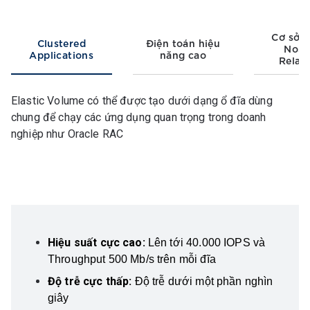
Cơ sở d
Clustered
Điện toán hiệu
NoS
Applications
năng cao
Relati
Elastic Volume có thể được tạo dưới dạng ổ đĩa dùng
chung để chạy các ứng dụng quan trọng trong doanh
nghiệp như Oracle RAC
Hiệu suất cực cao:
Lên tới 40.000 IOPS và
Throughput 500 Mb/s trên mỗi đĩa
Độ trễ cực thấp:
Độ trễ dưới một phần nghìn
giây