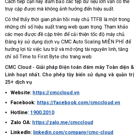
Cách tiếp cận này đảm bảo các tệp dữ liệu lớn vẫn có thể
truy cập được mà không ảnh hưởng đến hiệu suất.
Có thể thấy thời gian phản hồi máy chủ TTFB là một trong
những chỉ số hiệu suất trang web quan trọng. Tham khảo
các mẹo được đề cập trên để cải thiện tốc độ máy chủ.
Đăng ký sử dụng dịch vụ CMC Auto Scaling MIỄN PHÍ để
hưởng lợi từ việc lưu trữ và mở rộng tài nguyên linh, tăng
chỉ số Time to First Byte cho trang web.
CMC Cloud - Giải pháp Điện toán đám mây Toàn diện &
Linh hoạt nhất. Cho phép tùy biến sử dụng và quản trị
25+ dịch vụ
Website:
https://cmccloud.vn
Facebook:
https://facebook.com/cmccloud.vn
Hotline:
1900.2010
Zalo OA:
https://zalo.me/cmccloud
LinkedIn:
linkedin.com/company/cmc-cloud