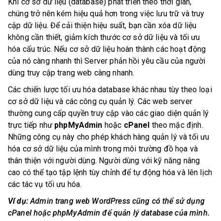
Khi cơ sở dữ liệu (database) phát triển theo thời gian,
chúng trở nên kém hiệu quả hơn trong việc lưu trữ và truy
cập dữ liệu. Để cải thiện hiệu suất, bạn cần xóa dữ liệu
không cần thiết, giảm kích thước cơ sở dữ liệu và tối ưu
hóa cấu trúc. Nếu cơ sở dữ liệu hoàn thành các hoạt động
của nó càng nhanh thì Server phản hồi yêu cầu của người
dùng truy cập trang web càng nhanh.
Các chiến lược tối ưu hóa database khác nhau tùy theo loại
cơ sở dữ liệu và các công cụ quản lý. Các web server
thường cung cấp quyền truy cập vào các giao diện quản lý
trực tiếp như
phpMyAdmin
hoặc
cPanel
theo mặc định.
Những công cụ này cho phép khách hàng quản lý và tối ưu
hóa cơ sở dữ liệu của mình trong môi trường đồ họa và
thân thiện với người dùng. Người dùng với kỹ năng nâng
cao có thể tạo tập lệnh tùy chỉnh để tự động hóa và lên lịch
các tác vụ tối ưu hóa.
Ví dụ:
Admin trang web WordPress cũng có thể sử dụng
cPanel hoặc phpMyAdmin để quản lý database của mình.