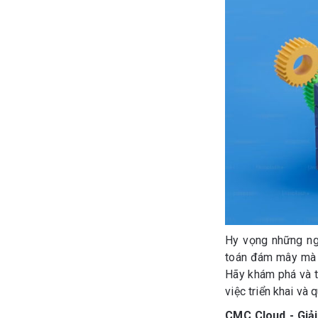
Hy vọng những ngu
toán đám mây mà c
Hãy khám phá và t
việc triển khai và
CMC Cloud - Giải