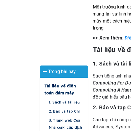
Môi trường kinh d
mang lại sự linh h
mây một cách hiệu
trọng.
>> Xem thêm:
Đi
Tài liệu về
1. Sách và tài l
Trong bài này
Sách tiếng anh nh
Computing For D
Tài liệu về điện
Computing A Han
toán đám mây
độc giả hiểu sâu h
1. Sách và tài liệu
2. Báo và tạp C
2. Báo và tạp Chí
Các tạp chí công 
3. Trang web Của
Advances, Systems
Nhà cung cấp dịch