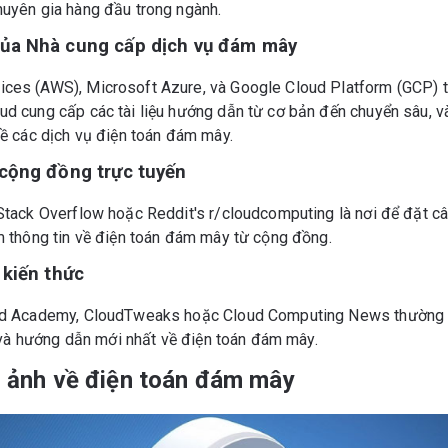
uyên gia hàng đầu trong ngành.
Của Nhà cung cấp dịch vụ đám mây
es (AWS), Microsoft Azure, và Google Cloud Platform (GCP) tr
 cung cấp các tài liệu hướng dẫn từ cơ bản đến chuyển sâu, v
về các dịch vụ điện toán đám mây.
 cộng đồng trực tuyến
tack Overflow hoặc Reddit's r/cloudcomputing là nơi để đặt câu
m thông tin về điện toán đám mây từ cộng đồng.
 kiến thức
ud Academy, CloudTweaks hoặc Cloud Computing News thường c
h và hướng dẫn mới nhất về điện toán đám mây.
 ảnh về điện toán đám mây