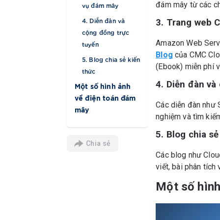
đám mây từ các ch
vụ đám mây
4. Diễn đàn và
3. Trang web 
cộng đồng trực
Amazon Web Servic
tuyến
Blog
của CMC Cloud
5. Blog chia sẻ kiến
(Ebook) miễn phí 
thức
4. Diễn đàn và
Một số hình ảnh
về điện toán đám
Các diễn đàn như S
mây
nghiệm và tìm kiế
5. Blog chia sẻ
Chia sẻ
Các blog như Clo
viết, bài phân tíc
Một số hình