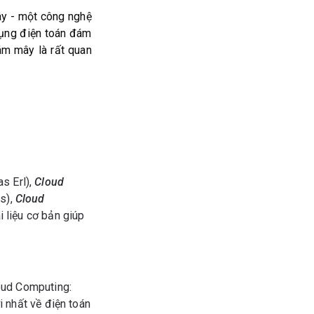
ây - một công nghệ
 dụng điện toán đám
ám mây là rất quan
s Erl),
Cloud
s),
Cloud
 liệu cơ bản giúp
oud Computing:
 nhất về điện toán