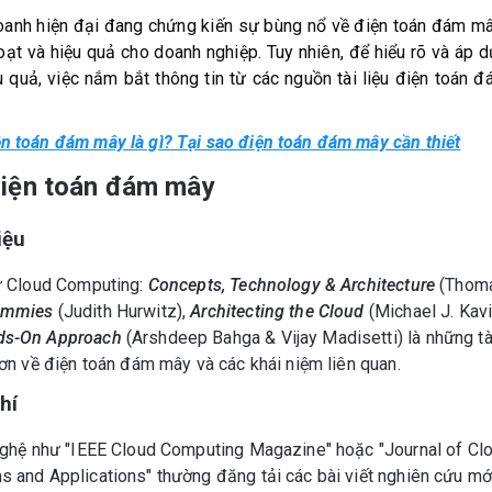
oanh hiện đại đang chứng kiến sự bùng nổ về điện toán đám m
oạt và hiệu quả cho doanh nghiệp. Tuy nhiên, để hiểu rõ và áp
 quả, việc nắm bắt thông tin từ các nguồn tài liệu điện toán đ
ện toán đám mây là gì? Tại sao điện toán đám mây cần thiết
 điện toán đám mây
iệu
ư Cloud Computing:
Concepts, Technology & Architecture
(Thoma
ummies
(Judith Hurwitz),
Architecting the Cloud
(Michael J. Kavi
ds-On Approach
(Arshdeep Bahga & Vijay Madisetti) là những tài
ơn về điện toán đám mây và các khái niệm liên quan.
hí
nghệ như "IEEE Cloud Computing Magazine" hoặc "Journal of Cl
 and Applications" thường đăng tải các bài viết nghiên cứu mới