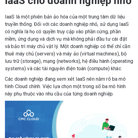
IaaS cho doanh nghiệp nhỏ
IaaS là ​​một phiên bản ảo hóa của một trung tâm dữ liệu
truyền thống. Đối với các doanh nghiệp nhỏ, sử dụng IaaS
có nghĩa là họ có quyền truy cập vào phần cứng, phần
mềm, ứng dụng và dịch vụ mà không phải đầu tư cài đặt
và bảo trì máy chủ vật lý. Một doanh nghiệp có thể chỉ cần
thuê máy chủ (servers) và máy ảo (virtual machines), bộ
lưu trữ (storage), mạng (networks), hệ điều hành (operating
systems) và các tài nguyên điện toán (compute) khác.
Các doanh nghiệp đang xem xét IaaS nên nắm rõ ba mô
hình Cloud chính. Việc lựa chọn một trong số ba mô hình
này phụ thuộc vào nhu cầu của từng doanh nghiệp.