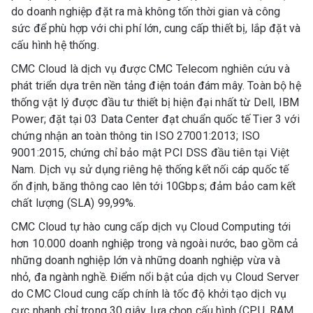
do doanh nghiệp đặt ra mà không tốn thời gian và công
sức để phù hợp với chi phí lớn, cung cấp thiết bị, lắp đặt và
cấu hình hệ thống.
CMC Cloud là dịch vụ được CMC Telecom nghiên cứu và
phát triển dựa trên nền tảng điện toán đám mây. Toàn bộ hệ
thống vật lý được đầu tư thiết bị hiện đại nhất từ Dell, IBM
Power; đặt tại 03 Data Center đạt chuẩn quốc tế Tier 3 với
chứng nhận an toàn thông tin ISO 27001:2013; ISO
9001:2015, chứng chỉ bảo mật PCI DSS đầu tiên tại Việt
Nam. Dịch vụ sử dụng riêng hệ thống kết nối cáp quốc tế
ổn định, băng thông cao lên tới 10Gbps; đảm bảo cam kết
chất lượng (SLA) 99,99%.
CMC Cloud tự hào cung cấp dịch vụ Cloud Computing tới
hơn 10.000 doanh nghiệp trong và ngoài nước, bao gồm cả
những doanh nghiệp lớn và những doanh nghiệp vừa và
nhỏ, đa ngành nghề. Điểm nổi bật của dịch vụ Cloud Server
do CMC Cloud cung cấp chính là tốc độ khởi tạo dịch vụ
cực nhanh chỉ trong 30 giây, lựa chọn cấu hình (CPU, RAM,