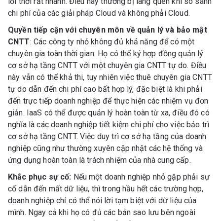
lỗi thời rất nhanh. Điều này thường bị lãng quên khi so sánh
chi phí của các giải pháp Cloud và không phải Cloud.
Quyền tiếp cận với chuyên môn về quản lý và bảo mật
CNTT
: Các công ty nhỏ không đủ khả năng để có một
chuyên gia toàn thời gian. Họ có thể ký hợp đồng quản lý
cơ sở hạ tầng CNTT với một chuyên gia CNTT tự do. Điều
này vẫn có thể khả thi, tuy nhiên việc thuê chuyên gia CNTT
tự do dẫn đến chi phí cao bất hợp lý, đặc biệt là khi phải
đến trực tiếp doanh nghiệp để thực hiện các nhiệm vụ đơn
giản. IaaS có thể được quản lý hoàn toàn từ xa, điều đó có
nghĩa là các doanh nghiệp tiết kiệm chi phí cho việc bảo trì
cơ sở hạ tầng CNTT. Việc duy trì cơ sở hạ tầng của doanh
nghiệp cũng như thường xuyên cập nhật các hệ thống và
ứng dụng hoàn toàn là trách nhiệm của nhà cung cấp.
Khắc phục sự cố:
Nếu một doanh nghiệp nhỏ gặp phải sự
cố dẫn đến mất dữ liệu, thì trong hầu hết các trường hợp,
doanh nghiệp chỉ có thể nói lời tạm biệt với dữ liệu của
mình. Ngay cả khi họ có đủ các bản sao lưu bên ngoài