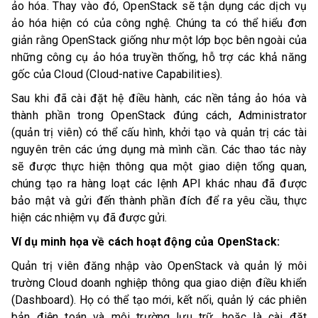
ảo hóa. Thay vào đó, OpenStack sẽ tận dụng các dịch vụ
ảo hóa hiện có của công nghệ. Chúng ta có thể hiểu đơn
giản rằng OpenStack giống như một lớp bọc bên ngoài của
những công cụ ảo hóa truyền thống, hỗ trợ các khả năng
gốc của Cloud (Cloud-native Capabilities).
Sau khi đã cài đặt hệ điều hành, các nền tảng ảo hóa và
thành phần trong OpenStack đúng cách, Administrator
(quản trị viên) có thể cấu hình, khởi tạo và quản trị các tài
nguyên trên các ứng dụng mà mình cần. Các thao tác này
sẽ được thực hiện thông qua một giao diện tổng quan,
chúng tạo ra hàng loạt các lệnh API khác nhau đã được
bảo mật và gửi đến thành phần đích để ra yêu cầu, thực
hiện các nhiệm vụ đã được gửi.
Ví dụ minh họa về cách hoạt động của OpenStack:
Quản trị viên đăng nhập vào OpenStack và quản lý môi
trường Cloud doanh nghiệp thông qua giao diện điều khiển
(Dashboard). Họ có thể tạo mới, kết nối, quản lý các phiên
bản điện toán và môi trường lưu trữ, hoặc là cài đặt