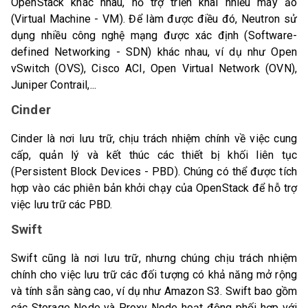
OpenStack khác nhau, hỗ trợ triển khai nhiều máy ảo
(Virtual Machine - VM). Để làm được điều đó, Neutron sử
dụng nhiều công nghệ mạng được xác định (Software-
defined Networking - SDN) khác nhau, ví dụ như Open
vSwitch (OVS), Cisco ACI, Open Virtual Network (OVN),
Juniper Contrail,...
Cinder
Cinder là nơi lưu trữ, chịu trách nhiệm chính về việc cung
cấp, quản lý và kết thúc các thiết bị khối liên tục
(Persistent Block Devices - PBD). Chúng có thể được tích
hợp vào các phiên bản khởi chạy của OpenStack để hỗ trợ
việc lưu trữ các PBD.
Swift
Swift cũng là nơi lưu trữ, nhưng chúng chịu trách nhiệm
chính cho việc lưu trữ các đối tượng có khả năng mở rộng
và tính sẵn sàng cao, ví dụ như Amazon S3. Swift bao gồm
các Storage Node và Proxy Node hoạt động phối hợp với