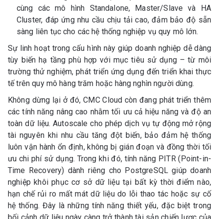
cùng các mô hình Standalone, Master/Slave và HA
Cluster, đáp ứng nhu cầu chịu tải cao, đảm bảo độ sẵn
sàng liên tục cho các hệ thống nghiệp vụ quy mô lớn.
Sự linh hoạt trong cấu hình này giúp doanh nghiệp dễ dàng
tùy biến hạ tầng phù hợp với mục tiêu sử dụng – từ môi
trường thử nghiệm, phát triển ứng dụng đến triển khai thực
tế trên quy mô hàng trăm hoặc hàng nghìn người dùng.
Không dừng lại ở đó, CMC Cloud còn đang phát triển thêm
các tính năng nâng cao nhằm tối ưu cả hiệu năng và độ an
toàn dữ liệu. Autoscale cho phép dịch vụ tự động mở rộng
tài nguyên khi nhu cầu tăng đột biến, bảo đảm hệ thống
luôn vận hành ổn định, không bị gián đoạn và đồng thời tối
ưu chi phí sử dụng. Trong khi đó, tính năng PITR (Point-in-
Time Recovery) dành riêng cho PostgreSQL giúp doanh
nghiệp khôi phục cơ sở dữ liệu tại bất kỳ thời điểm nào,
hạn chế rủi ro mất mát dữ liệu do lỗi thao tác hoặc sự cố
hệ thống. Đây là những tính năng thiết yếu, đặc biệt trong
bối cảnh dữ liệu ngày càng trở thành tài sản chiến lược của