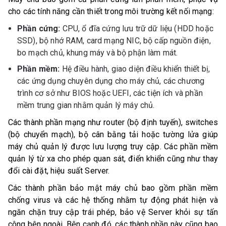
cho các tính năng cần thiết trong môi trường kết nối mạng:
Phần cứng:
CPU, ổ đĩa cứng lưu trữ dữ liệu (HDD hoặc
SSD), bộ nhớ RAM, card mạng NIC, bộ cấp nguồn điện,
bo mạch chủ, khung máy và bộ phận làm mát.
Phần mềm:
Hệ điều hành, giao diện điều khiển thiết bị,
các ứng dụng chuyên dụng cho máy chủ, các chương
trình cơ sở như BIOS hoặc UEFI, các tiện ích và phần
mềm trung gian nhằm quản lý máy chủ.
Các thành phần mạng như router (bộ định tuyến), switches
(bộ chuyển mạch), bộ cân bằng tải hoặc tường lửa giúp
máy chủ quản lý được lưu lượng truy cập. Các phần mềm
quản lý từ xa cho phép quan sát, điển khiển cũng như thay
đổi cài đặt, hiệu suất Server.
Các thành phần bảo mật máy chủ bao gồm phần mềm
chống virus và các hệ thống nhằm tự động phát hiện và
ngăn chặn truy cập trái phép, bảo vệ Server khỏi sự tấn
công bên ngoài. Bên cạnh đó, các thành phần này cũng bao