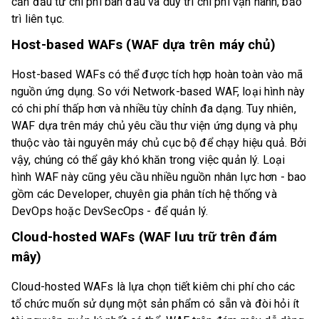
cần đầu tư chi phí ban đầu và duy trì chi phí vận hành, bảo
trì liên tục.
Host-based WAFs (WAF dựa trên máy chủ)
Host-based WAFs có thể được tích hợp hoàn toàn vào mã
nguồn ứng dụng. So với Network-based WAF, loại hình này
có chi phí thấp hơn và nhiều tùy chỉnh đa dạng. Tuy nhiên,
WAF dựa trên máy chủ yêu cầu thư viện ứng dụng và phụ
thuộc vào tài nguyên máy chủ cục bộ để chạy hiệu quả. Bởi
vậy, chúng có thể gây khó khăn trong việc quản lý. Loại
hình WAF này cũng yêu cầu nhiều nguồn nhân lực hơn - bao
gồm các Developer, chuyên gia phân tích hệ thống và
DevOps hoặc DevSecOps - để quản lý.
Cloud-hosted WAFs (WAF lưu trữ trên đám
mây)
Cloud-hosted WAFs là lựa chọn tiết kiêm chi phí cho các
tổ chức muốn sử dụng một sản phẩm có sẵn và đòi hỏi ít